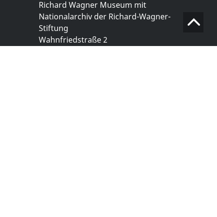
Richard Wagner Museum mit
Nationalarchiv der Richard-Wagner-
Stiftung
Wahnfriedstraße 2
95444 Bayreuth
+ 49 921- 757 - 28 - 0
info@wagnermuseum.de
Öffnungszeiten Nationalarchiv
Montag bis Freitag
8.30 bis 12.30 Uhr
Montag bis Donnerstag
14.00 bis 16.30 Uhr