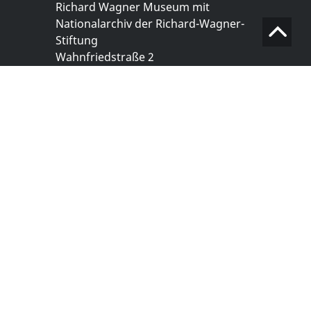
Richard Wagner Museum mit
Nationalarchiv der Richard-Wagner-
Stiftung
Wahnfriedstraße 2
95444 Bayreuth
+ 49 921- 757 - 28 - 0
info@wagnermuseum.de
Öffnungszeiten Nationalarchiv
Montag bis Freitag
8.30 bis 12.30 Uhr
Montag bis Donnerstag
14.00 bis 16.30 Uhr