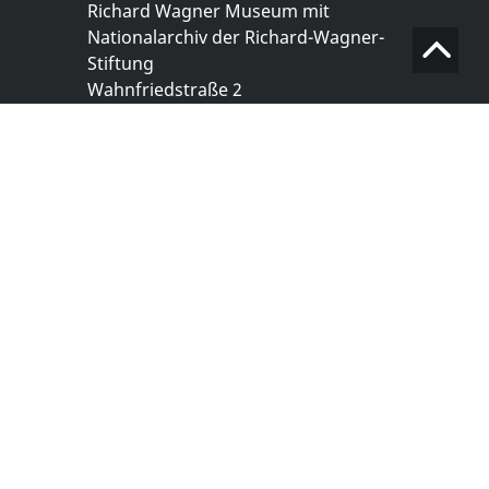
Richard Wagner Museum mit
Nationalarchiv der Richard-Wagner-
Stiftung
Wahnfriedstraße 2
95444 Bayreuth
+ 49 921- 757 - 28 - 0
info@wagnermuseum.de
Öffnungszeiten Nationalarchiv
Montag bis Freitag
8.30 bis 12.30 Uhr
Montag bis Donnerstag
14.00 bis 16.30 Uhr