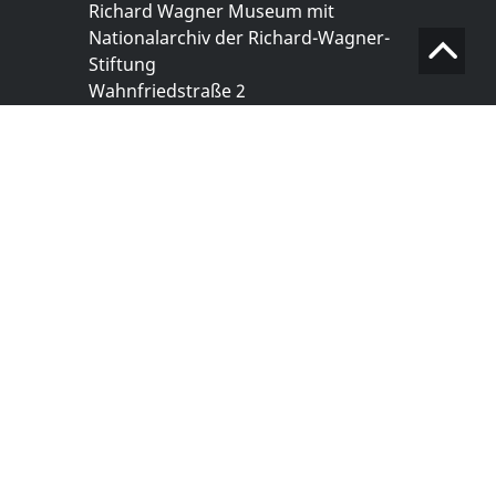
Richard Wagner Museum mit
Nationalarchiv der Richard-Wagner-
Stiftung
Wahnfriedstraße 2
95444 Bayreuth
+ 49 921- 757 - 28 - 0
info@wagnermuseum.de
Öffnungszeiten Nationalarchiv
Montag bis Freitag
8.30 bis 12.30 Uhr
Montag bis Donnerstag
14.00 bis 16.30 Uhr