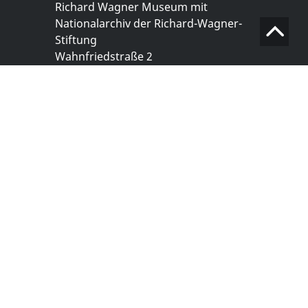
Richard Wagner Museum mit
Nationalarchiv der Richard-Wagner-
Stiftung
Wahnfriedstraße 2
95444 Bayreuth
+ 49 921- 757 - 28 - 0
info@wagnermuseum.de
Öffnungszeiten Nationalarchiv
Montag bis Freitag
8.30 bis 12.30 Uhr
Montag bis Donnerstag
14.00 bis 16.30 Uhr