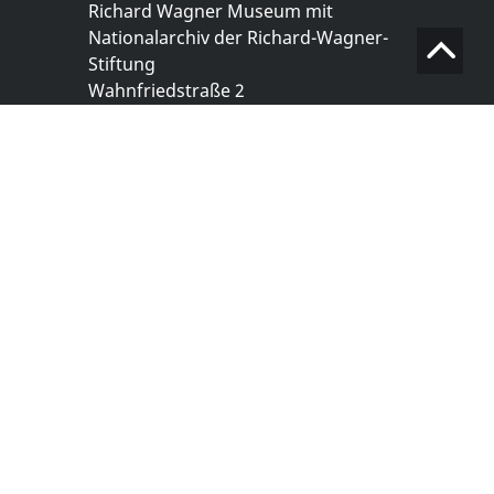
Richard Wagner Museum mit
Nationalarchiv der Richard-Wagner-
Stiftung
Wahnfriedstraße 2
95444 Bayreuth
+ 49 921- 757 - 28 - 0
info@wagnermuseum.de
Öffnungszeiten Nationalarchiv
Montag bis Freitag
8.30 bis 12.30 Uhr
Montag bis Donnerstag
14.00 bis 16.30 Uhr