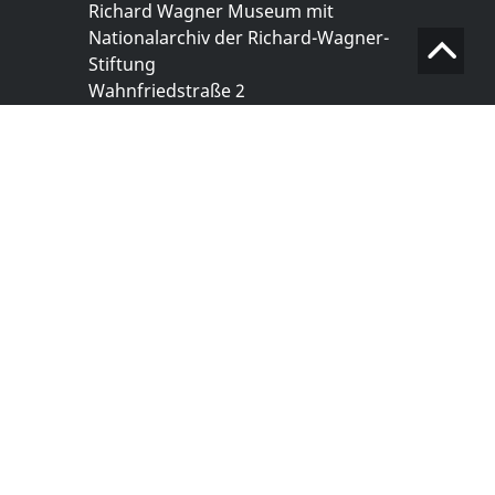
Richard Wagner Museum mit
Nationalarchiv der Richard-Wagner-
Stiftung
Wahnfriedstraße 2
95444 Bayreuth
+ 49 921- 757 - 28 - 0
info@wagnermuseum.de
Öffnungszeiten Nationalarchiv
Montag bis Freitag
8.30 bis 12.30 Uhr
Montag bis Donnerstag
14.00 bis 16.30 Uhr