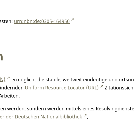
testen:
urn:nbn:de:0305-164950
n
RN)
ermöglicht die stabile, weltweit eindeutige und orts
h ändernden
Uniform Resource Locator (URL)
Zitationssich
Arbeiten.
n werden, sondern werden mittels eines Resolvingdienstes
r der Deutschen Nationalbibliothek
.