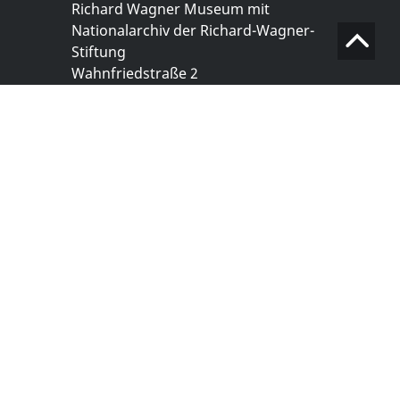
Richard Wagner Museum mit
Nationalarchiv der Richard-Wagner-
Stiftung
Wahnfriedstraße 2
95444 Bayreuth
+ 49 921- 757 - 28 - 0
info@wagnermuseum.de
Öffnungszeiten Nationalarchiv
Montag bis Freitag
8.30 bis 12.30 Uhr
Montag bis Donnerstag
14.00 bis 16.30 Uhr