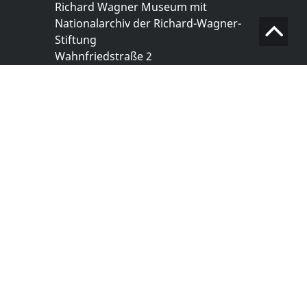
Richard Wagner Museum mit
Nationalarchiv der Richard-Wagner-
Stiftung
Wahnfriedstraße 2
95444 Bayreuth
+ 49 921- 757 - 28 - 0
info@wagnermuseum.de
Öffnungszeiten Nationalarchiv
Montag bis Freitag
8.30 bis 12.30 Uhr
Montag bis Donnerstag
14.00 bis 16.30 Uhr