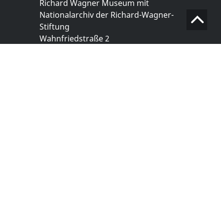
Richard Wagner Museum mit
Nationalarchiv der Richard-Wagner-
Stiftung
Wahnfriedstraße 2
95444 Bayreuth
+ 49 921- 757 - 28 - 0
info@wagnermuseum.de
Öffnungszeiten Nationalarchiv
Montag bis Freitag
8.30 bis 12.30 Uhr
Montag bis Donnerstag
14.00 bis 16.30 Uhr