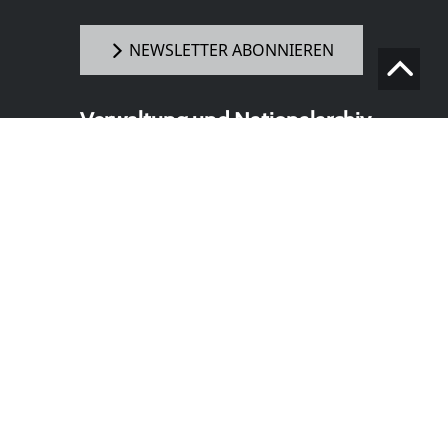
NEWSLETTER ABONNIEREN
Verwaltung und Nationalarchiv
(Postanschrift)
Richard Wagner Museum mit
Nationalarchiv der Richard-Wagner-
Stiftung
Wahnfriedstraße 2
95444 Bayreuth
+ 49 921- 757 - 28 - 0
info@wagnermuseum.de
Öffnungszeiten Nationalarchiv