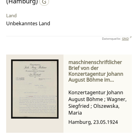
(Hamburg)
Land
Unbekanntes Land
Datenquelle:
GND
maschinenschriftlicher
Brief von der
Konzertagentur Johann
August Böhme im
Auftrag von Maria
Olszewska an Siegfried
Konzertagentur Johann
Wagner
August Böhme
;
Wagner,
Siegfried
;
Olszewska,
Maria
Hamburg, 23.05.1924