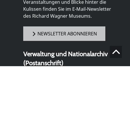
Veranstaltungen und Blicke hinter die
Kulissen finden Sie im E-Mail-Newsletter
des Richard Wagner Museums.
NEWSLETTER ABONNIEREN
Verwaltung und Nationalarchiv
(Postanschrift)
Richard Wagner Museum mit
Nationalarchiv der Richard-Wagner-
Stiftung
Wahnfriedstraße 2
95444 Bayreuth
+ 49 921- 757 - 28 - 0
info@wagnermuseum.de