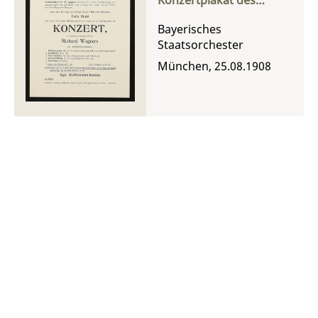
königlichen
Hoforchesters
Bayerisches
Staatsorchester
München, 25.08.1908