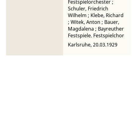
Festspielorchester
;
Mitglieder von Chor und
Schuler, Friedrich
Orchester
Wilhelm
;
Klebe, Richard
;
Witek, Anton
;
Bauer,
Magdalena
;
Bayreuther
Festspiele. Festspielchor
Karlsruhe, 20.03.1929