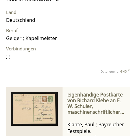
Land
Deutschland
Beruf
Geiger ; Kapellmeister
Verbindungen
; ;
Datenquelle:
GND
eigenhändige Postkarte
von Richard Klebe an F.
W. Schuler,
maschinenschriftlicher
Brief von Magdalena
Bauer und Paul Klante
Klante, Paul
;
Bayreuther
bzw. von Anton Witek
Festspiele.
und Paul Klebe an