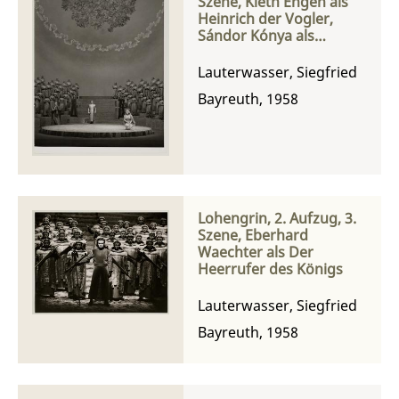
Szene, Kieth Engen als
Heinrich der Vogler,
Sándor Kónya als
Lohengrin und Leonie
Rysanek als Elsa von
Lauterwasser, Siegfried
Brabant
Bayreuth, 1958
Lohengrin, 2. Aufzug, 3.
Szene, Eberhard
Waechter als Der
Heerrufer des Königs
Lauterwasser, Siegfried
Bayreuth, 1958