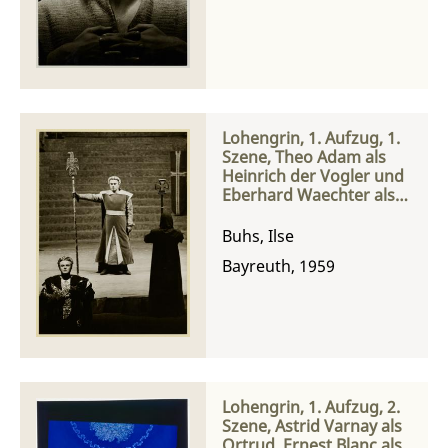
Lohengrin, 1. Aufzug, 1.
Szene, Theo Adam als
Heinrich der Vogler und
Eberhard Waechter als
Der Heerrufer des
Königs
Buhs, Ilse
Bayreuth, 1959
Lohengrin, 1. Aufzug, 2.
Szene, Astrid Varnay als
Ortrud, Ernest Blanc als