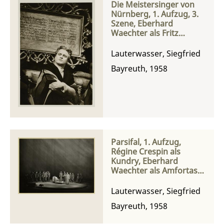
Die Meistersinger von
Nürnberg, 1. Aufzug, 3.
Szene, Eberhard
Waechter als Fritz
Kothner
Lauterwasser, Siegfried
Bayreuth, 1958
Parsifal, 1. Aufzug,
Régine Crespin als
Kundry, Eberhard
Waechter als Amfortas
und Jerome Hines als
Gurnemanz
Lauterwasser, Siegfried
Bayreuth, 1958