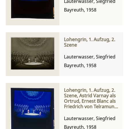
Königs und Keith Engen
Lauterwasser, Siegfried
als Heinrich der Vogler
Bayreuth, 1958
Lohengrin, 1. Aufzug, 2.
Szene
Lauterwasser, Siegfried
Bayreuth, 1958
Lohengrin, 1. Aufzug, 2.
Szene, Astrid Varnay als
Ortrud, Ernest Blanc als
Friedrich von Telramund,
Keith Engen als Heinrich
der Vogler, Eberhard
Lauterwasser, Siegfried
Waechter als Heerrufer,
Bayreuth, 1958
Leonie Rysanek als Elsa