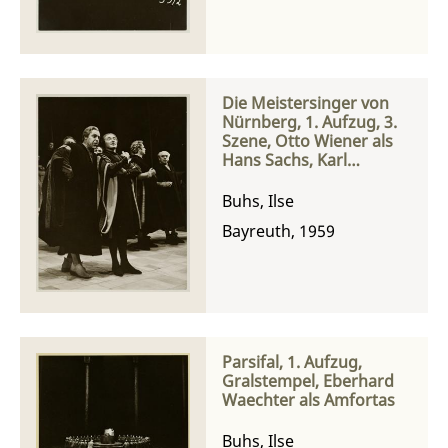
Nachtigall
Die Meistersinger von
Nürnberg, 1. Aufzug, 3.
Szene, Otto Wiener als
Hans Sachs, Karl
Schmitt-Walter als Sixtus
Beckmesser, Eberhard
Buhs, Ilse
Waechter als Fritz
Bayreuth, 1959
Kothner und Egmont
Koch als Konrad
Nachtigall
Parsifal, 1. Aufzug,
Gralstempel, Eberhard
Waechter als Amfortas
Buhs, Ilse