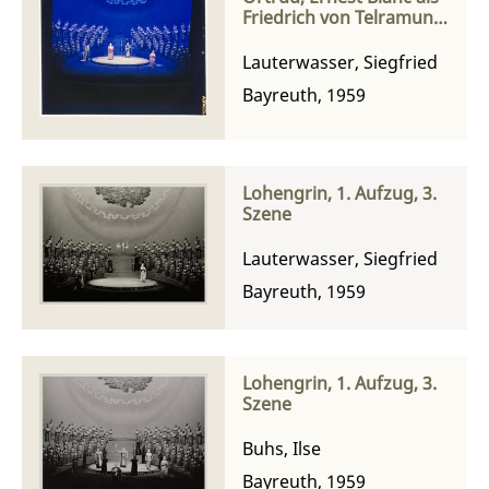
Friedrich von Telramund,
Theo Adam als Heinrich
der Vogler, Eberhard
Lauterwasser, Siegfried
Waechter als Heerrufer,
Bayreuth, 1959
Leonie Rysanek als Elsa
Lohengrin, 1. Aufzug, 3.
Szene
Lauterwasser, Siegfried
Bayreuth, 1959
Lohengrin, 1. Aufzug, 3.
Szene
Buhs, Ilse
Bayreuth, 1959