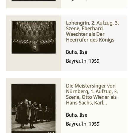
Lohengrin, 2. Aufzug, 3.
Szene, Eberhard
Waechter als Der
Heerrufer des Königs
Buhs, Ilse
Bayreuth, 1959
Die Meistersinger von
Nürnberg, 1. Aufzug, 3.
Szene, Otto Wiener als
Hans Sachs, Karl
Schmitt-Walter als Sixtus
Beckmesser, Eberhard
Buhs, Ilse
Waechter als Fritz
Bayreuth, 1959
Kothner und Egmont
Koch als Konrad