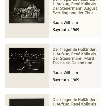
1. Aufzug, René Kollo als
Der Steuermann, August
Everding und der Chor
bei einer Probe
Rauh, Wilhelm
Bayreuth, 1969
Der fliegende Holländer,
1. Aufzug, René Kollo als
Der Steuermann, Martti
Talvela als Daland und
die Matrosen des
Norwegers
Rauh, Wilhelm
Bayreuth, 1969
Der fliegende Holländer,
1. Aufzug, René Kollo als