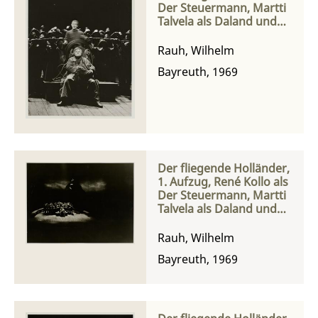
Der Steuermann, Martti
Talvela als Daland und
die Matrosen des
Norwegers
Rauh, Wilhelm
Bayreuth, 1969
Der fliegende Holländer,
1. Aufzug, René Kollo als
Der Steuermann, Martti
Talvela als Daland und
die Matrosen des
Norwegers
Rauh, Wilhelm
Bayreuth, 1969