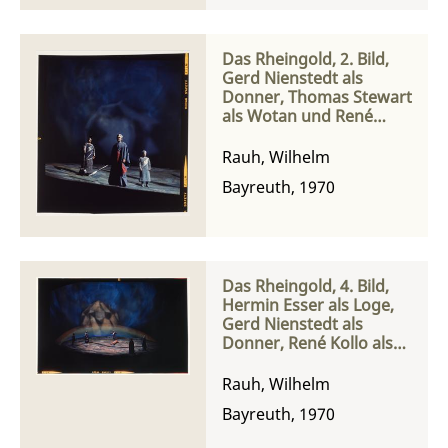
Das Rheingold, 2. Bild,
Gerd Nienstedt als
Donner, Thomas Stewart
als Wotan und René
Kollo als Froh
Rauh, Wilhelm
Bayreuth, 1970
Das Rheingold, 4. Bild,
Hermin Esser als Loge,
Gerd Nienstedt als
Donner, René Kollo als
Froh und Karl
Ridderbusch als Fasolt
Rauh, Wilhelm
Bayreuth, 1970