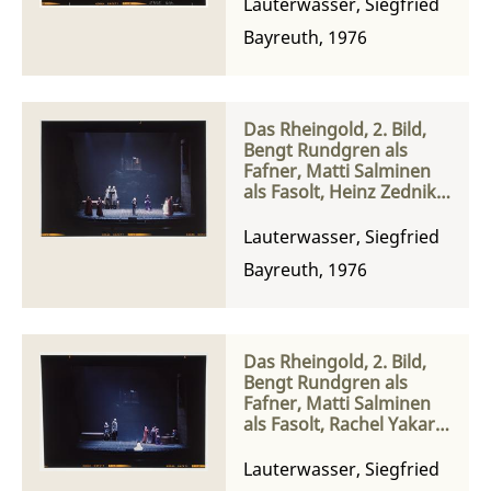
Randová als Fricka
Lauterwasser, Siegfried
Bayreuth, 1976
Das Rheingold, 2. Bild,
Bengt Rundgren als
Fafner, Matti Salminen
als Fasolt, Heinz Zednik
als Loge und Rachel
Yakar als Freia
Lauterwasser, Siegfried
Bayreuth, 1976
Das Rheingold, 2. Bild,
Bengt Rundgren als
Fafner, Matti Salminen
als Fasolt, Rachel Yakar
als Freia und Donald
McIntyre als Wotan
Lauterwasser, Siegfried