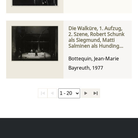
Die Walküre, 1. Aufzug,
2. Szene, Robert Schunk
als Siegmund, Matti
Salminen als Hunding
und Hannelore Bode als
Sieglinde
Bottequin, Jean-Marie
Bayreuth, 1977