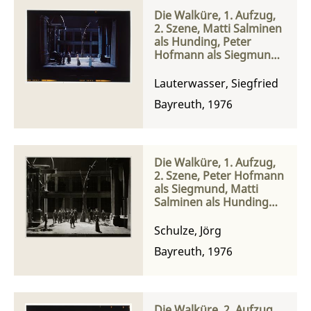
Die Walküre, 1. Aufzug,
2. Szene, Matti Salminen
als Hunding, Peter
Hofmann als Siegmund
und Hannelore Bode als
Sieglinde
Lauterwasser, Siegfried
Bayreuth, 1976
Die Walküre, 1. Aufzug,
2. Szene, Peter Hofmann
als Siegmund, Matti
Salminen als Hunding
und Hannelore Bode als
Sieglinde
Schulze, Jörg
Bayreuth, 1976
Die Walküre, 2. Aufzug,