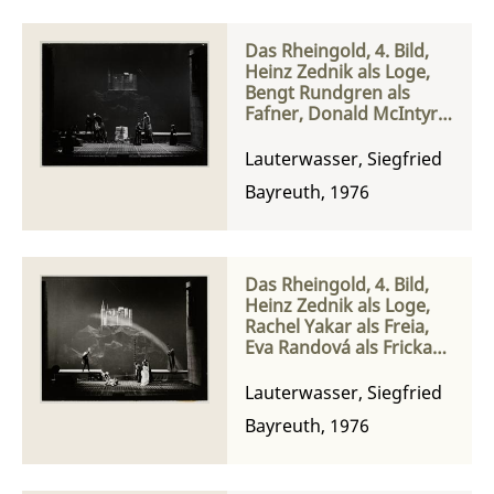
Das Rheingold, 4. Bild,
Heinz Zednik als Loge,
Bengt Rundgren als
Fafner, Donald McIntyre
und Matti Salminen als
Fasolt
Lauterwasser, Siegfried
Bayreuth, 1976
Das Rheingold, 4. Bild,
Heinz Zednik als Loge,
Rachel Yakar als Freia,
Eva Randová als Fricka
und Donald McIntyre als
Wotan
Lauterwasser, Siegfried
Bayreuth, 1976