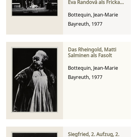
Eva Randová als Fricka
und Donald McIntyre als
Wotan
Bottequin, Jean-Marie
Bayreuth, 1977
Das Rheingold, Matti
Salminen als Fasolt
Bottequin, Jean-Marie
Bayreuth, 1977
Siegfried, 2. Aufzug, 2.