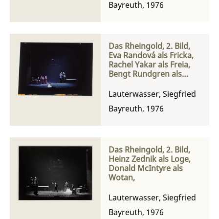
Bayreuth, 1976
Das Rheingold, 2. Bild,
Eva Randová als Fricka,
Rachel Yakar als Freia,
Bengt Rundgren als
Fafner und Matti
Salminen als Fasolt
Lauterwasser, Siegfried
Bayreuth, 1976
Das Rheingold, 2. Bild,
Heinz Zednik als Loge,
Donald McIntyre als
Wotan,
Lauterwasser, Siegfried
Bayreuth, 1976