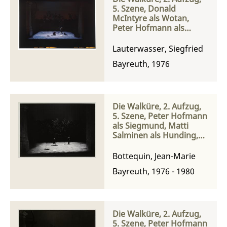
5. Szene, Donald
McIntyre als Wotan,
Peter Hofmann als
Siegmund, Matti
Salminen als Hunding
Lauterwasser, Siegfried
und Gwyneth Jones als
Bayreuth, 1976
Brünnhilde
Die Walküre, 2. Aufzug,
5. Szene, Peter Hofmann
als Siegmund, Matti
Salminen als Hunding,
Donald McIntyre als
Wotan
Bottequin, Jean-Marie
Bayreuth, 1976 - 1980
Die Walküre, 2. Aufzug,
5. Szene, Peter Hofmann