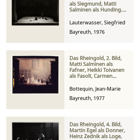
als Siegmund, Matti
Salminen als Hunding.
Donald McIntyre als
Wotan und Hannelore
Lauterwasser, Siegfried
Bode als Sieglinde
Bayreuth, 1976
Das Rheingold, 2. Bild,
Matti Salminen als
Fafner, Heikki Toivanen
als Fasolt, Carmen
Reppel als Freia und
Donald McIntyre als
Bottequin, Jean-Marie
Wotan
Bayreuth, 1977
Das Rheingold, 4. Bild,
Martin Egel als Donner,
Heinz Zednik als Loge,