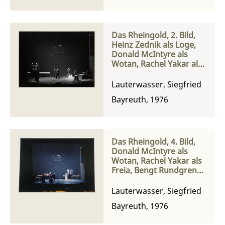
Das Rheingold, 2. Bild,
Heinz Zednik als Loge,
Donald McIntyre als
Wotan, Rachel Yakar als
Freia und Eva Randová
als Fricka
Lauterwasser, Siegfried
Bayreuth, 1976
Das Rheingold, 4. Bild,
Donald McIntyre als
Wotan, Rachel Yakar als
Freia, Bengt Rundgren
als Fafner und Matti
Salminen als Fasolt
Lauterwasser, Siegfried
Bayreuth, 1976