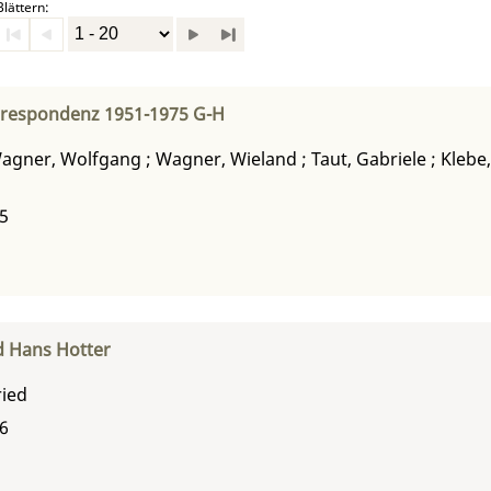
Blättern:
rrespondenz 1951-1975 G-H
agner, Wolfgang
;
Wagner, Wieland
;
Taut, Gabriele
;
Klebe,
75
d Hans Hotter
ried
56