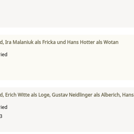
ld, Ira Malaniuk als Fricka und Hans Hotter als Wotan
ried
ld, Erich Witte als Loge, Gustav Neidlinger als Alberich, Han
ried
53