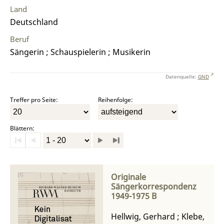
Land
Deutschland
Beruf
Sängerin ; Schauspielerin ; Musikerin
Datenquelle:
GND
Treffer pro Seite:
Reihenfolge:
Blättern:
Originale
Sängerkorrespondenz
1949-1975 B
Hellwig, Gerhard
;
Klebe,