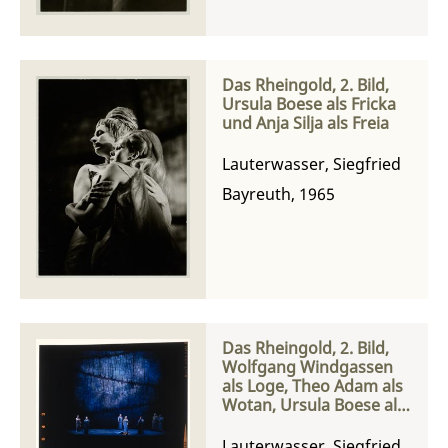
Das Rheingold, 2. Bild,
Ursula Boese als Fricka
und Anja Silja als Freia
Lauterwasser, Siegfried
Bayreuth, 1965
Das Rheingold, 2. Bild,
Wolfgang Windgassen
als Loge, Theo Adam als
Wotan, Ursula Boese als
Fricka und Anja Silja als
Freia
Lauterwasser, Siegfried