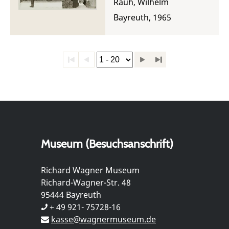
Rauh, Wilhelm
Bayreuth, 1965
Museum (Besuchsanschrift)
Richard Wagner Museum
Richard-Wagner-Str. 48
95444 Bayreuth
+ 49 921- 75728-16
kasse@wagnermuseum.de