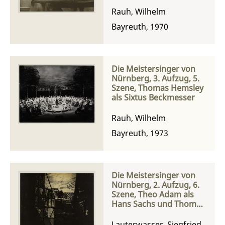
Rauh, Wilhelm
Bayreuth, 1970
Die Meistersinger von
Nürnberg, 3. Aufzug, 5.
Szene, Thomas Hemsley
als Sixtus Beckmesser
Rauh, Wilhelm
Bayreuth, 1973
Die Meistersinger von
Nürnberg, 2. Aufzug, 6.
Szene, Theo Adam als
Hans Sachs und Thomas
Hemsley als Sixtus
Beckmesser
Lauterwasser, Siegfried