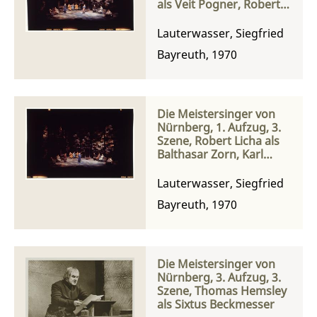
als Veit Pogner, Robert
Licha als Balthasar Zorn,
Norman Bailey als Hans
Lauterwasser, Siegfried
Sachs, Thomas Hemsley
Bayreuth, 1970
als Sixtus Beckmesser
Die Meistersinger von
Nürnberg, 1. Aufzug, 3.
Szene, Robert Licha als
Balthasar Zorn, Karl
Ridderbusch als Veit
Pogner, Thomas
Lauterwasser, Siegfried
Hemsley als Sixtus
Bayreuth, 1970
Beckmesser und
Norman Bailey als Hans
Sachs
Die Meistersinger von
Nürnberg, 3. Aufzug, 3.
Szene, Thomas Hemsley
als Sixtus Beckmesser