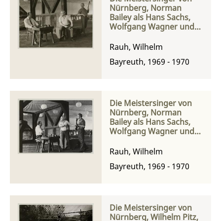
Nürnberg, Norman
Bailey als Hans Sachs,
Wolfgang Wagner und
Thomas Hemsley als
Sixtus Beckmesser bei
Rauh, Wilhelm
einer Probe
Bayreuth, 1969 - 1970
Die Meistersinger von
Nürnberg, Norman
Bailey als Hans Sachs,
Wolfgang Wagner und
Thomas Hemsley als
Sixtus Beckmesser bei
Rauh, Wilhelm
einer Probe
Bayreuth, 1969 - 1970
Die Meistersinger von
Nürnberg, Wilhelm Pitz,