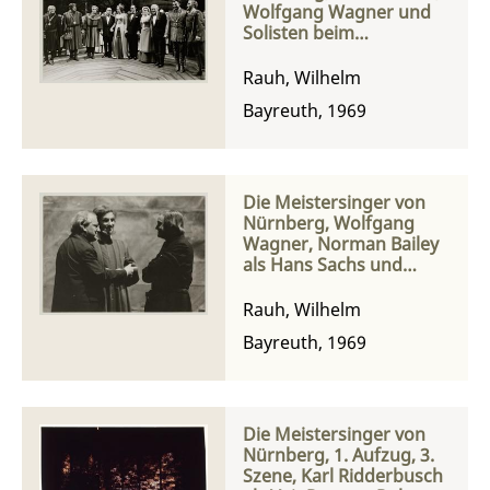
Wolfgang Wagner und
Solisten beim
Schlussapplaus
Rauh, Wilhelm
Bayreuth, 1969
Die Meistersinger von
Nürnberg, Wolfgang
Wagner, Norman Bailey
als Hans Sachs und
Thomas Hemsley als
Sixtus Beckmesser bei
Rauh, Wilhelm
einer Probe
Bayreuth, 1969
Die Meistersinger von
Nürnberg, 1. Aufzug, 3.
Szene, Karl Ridderbusch