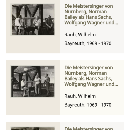
Die Meistersinger von
Nürnberg, Norman
Bailey als Hans Sachs,
Wolfgang Wagner und
Thomas Hemsley als
Sixtus Beckmesser bei
Rauh, Wilhelm
einer Probe
Bayreuth, 1969 - 1970
Die Meistersinger von
Nürnberg, Norman
Bailey als Hans Sachs,
Wolfgang Wagner und
Thomas Hemsley als
Sixtus Beckmesser bei
Rauh, Wilhelm
einer Probe
Bayreuth, 1969 - 1970
Die Meistersinger von