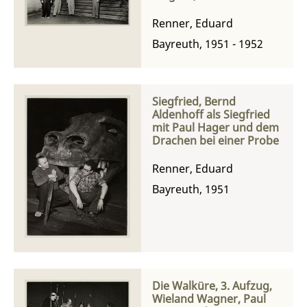
als Gutrune und Paul
Hager bei einer Probe
Renner, Eduard
Bayreuth, 1951 - 1952
Siegfried, Bernd
Aldenhoff als Siegfried
mit Paul Hager und dem
Drachen bei einer Probe
Renner, Eduard
Bayreuth, 1951
Die Walküre, 3. Aufzug,
Wieland Wagner, Paul