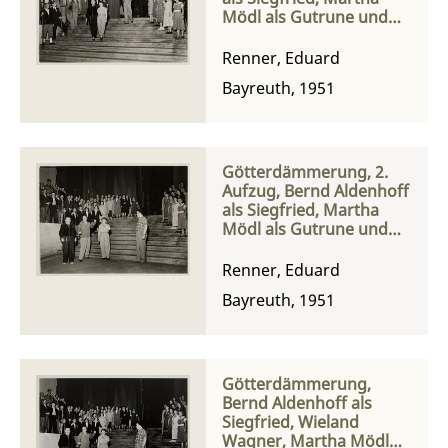
Mödl als Gutrune und
der Festspielchor bei
einer Probe mit Paul
Renner, Eduard
Hager
Bayreuth, 1951
Götterdämmerung, 2.
Aufzug, Bernd Aldenhoff
als Siegfried, Martha
Mödl als Gutrune und
der Festspielchor bei
einer Probe mit Wieland
Renner, Eduard
Wagner und Paul Hager
Bayreuth, 1951
Götterdämmerung,
Bernd Aldenhoff als
Siegfried, Wieland
Wagner, Martha Mödl