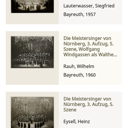
Lauterwasser, Siegfried
Bayreuth, 1957
Die Meistersinger von
Nürnberg, 3. Aufzug, 5.
Szene, Wolfgang
Windgassen als Walther
von Stolzing, Josef
Greindl als Sachs und
Rauh, Wilhelm
Elisabeth Grümmer als
Bayreuth, 1960
Eva
Die Meistersinger von
Nürnberg, 3. Aufzug, 5.
Szene
Eysell, Heinz