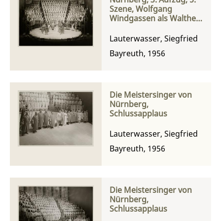
Szene, Wolfgang
Windgassen als Walther
von Stolzing, Hans
Hotter als Hans Sachs
Lauterwasser, Siegfried
und Gré Brouwenstijn
Bayreuth, 1956
als Eva
Die Meistersinger von
Nürnberg,
Schlussapplaus
Lauterwasser, Siegfried
Bayreuth, 1956
Die Meistersinger von
Nürnberg,
Schlussapplaus