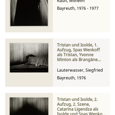
Rauh, Wilhelm
Bayreuth, 1976 - 1977
Tristan und Isolde, 1.
Aufzug, Spas Wenkoff
als Tristan, Yvonne
Minton als Brangäne
und Catarina Ligendza
als Isolde
Lauterwasser, Siegfried
Bayreuth, 1976
Tristan und Isolde, 2.
Aufzug, 2. Szene,
Catarina Ligendza als
Isolde und Spas Wenkoff