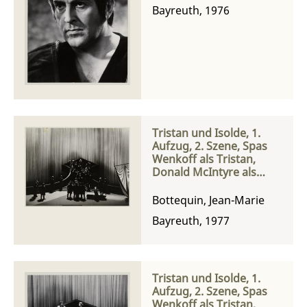
Bayreuth, 1976
Tristan und Isolde, 1.
Aufzug, 2. Szene, Spas
Wenkoff als Tristan,
Donald McIntyre als
Kurwenal, Yvonne
Minton als Brangäne
Bottequin, Jean-Marie
und Catarina Ligendza
Bayreuth, 1977
als Isolde
Tristan und Isolde, 1.
Aufzug, 2. Szene, Spas
Wenkoff als Tristan,