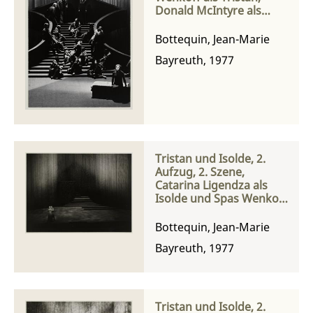
Donald McIntyre als
Kurwenal, Yvonne
Minton als Brangäne
Bottequin, Jean-Marie
und Catarina Ligendza
Bayreuth, 1977
als Isolde
Tristan und Isolde, 2.
Aufzug, 2. Szene,
Catarina Ligendza als
Isolde und Spas Wenkoff
als Tristan
Bottequin, Jean-Marie
Bayreuth, 1977
Tristan und Isolde, 2.