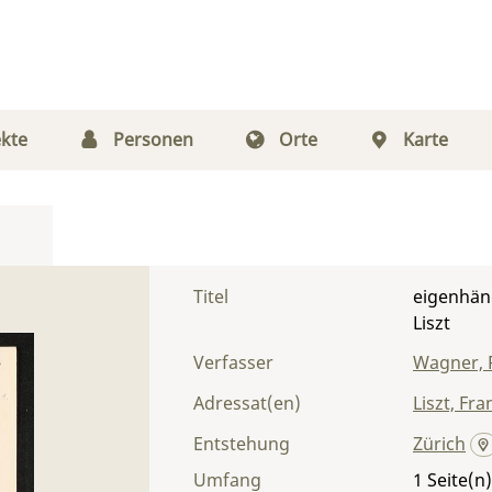
kte
Personen
Orte
Karte
Titel
eigenhän
Liszt
Verfasser
Wagner, 
Adressat(en)
Liszt, Fra
Entstehung
Zürich
Umfang
1