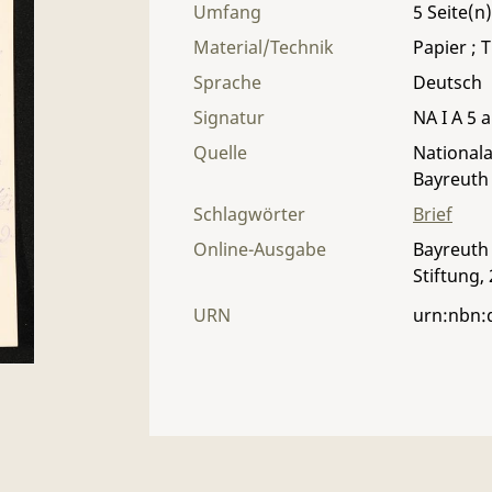
Umfang
5
Material/Technik
Papier ; T
Sprache
Deutsch
Signatur
NA I A 5 a
Quelle
Nationala
Bayreuth
Schlagwörter
Brief
Online-Ausgabe
Bayreuth 
Stiftung,
URN
urn:nbn: