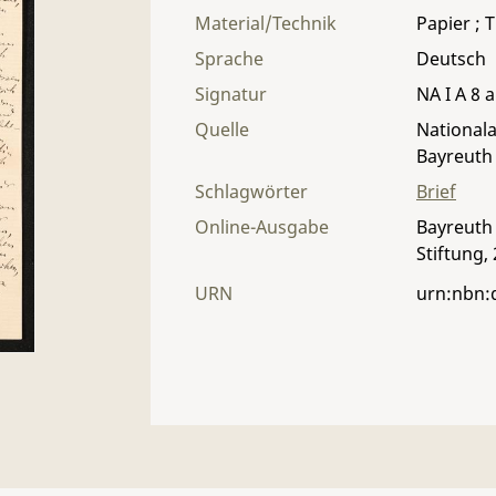
Material/Technik
Papier ; T
Sprache
Deutsch
Signatur
NA I A 8 a
Quelle
Nationala
Bayreuth
Schlagwörter
Brief
Online-Ausgabe
Bayreuth 
Stiftung,
URN
urn:nbn: