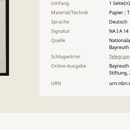
Umfang
1
Material/Technik
Papier ; T
Sprache
Deutsch
Signatur
NA I A 14 
Quelle
Nationala
Bayreuth
Schlagwörter
Telegra
Online-Ausgabe
Bayreuth 
Stiftung,
URN
urn:nbn: