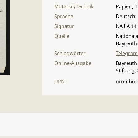
Material/Technik
Papier ; T
Sprache
Deutsch
Signatur
NA I A 14 
Quelle
Nationala
Bayreuth
Schlagwörter
Telegra
Online-Ausgabe
Bayreuth 
Stiftung,
URN
urn:nbn: