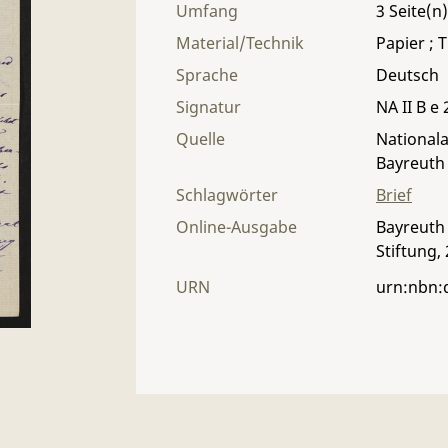
Umfang
3
Material/Technik
Papier ; T
Sprache
Deutsch
Signatur
NA II B e 
Quelle
Nationala
Bayreuth
Schlagwörter
Brief
Online-Ausgabe
Bayreuth 
Stiftung,
URN
urn:nbn: