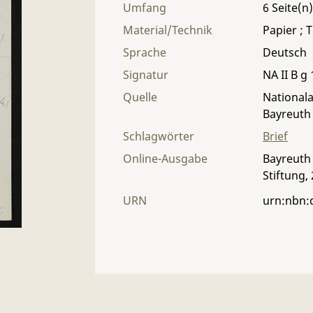
Umfang
6
Material/Technik
Papier ; T
Sprache
Deutsch
Signatur
NA II B g 
Quelle
Nationala
Bayreuth
Schlagwörter
Brief
Online-Ausgabe
Bayreuth 
Stiftung,
URN
urn:nbn: