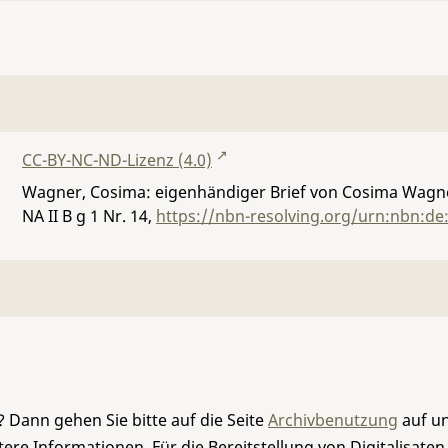
CC-BY-NC-ND-Lizenz (4.0)
Wagner, Cosima: eigenhändiger Brief von Cosima Wagner
NA II B g 1 Nr. 14
,
https://nbn-resolving.org/urn:nbn:de
 Dann gehen Sie bitte auf die Seite
Archivbenutzung
auf un
re Informationen. Für die Bereitstellung von Digitalisaten