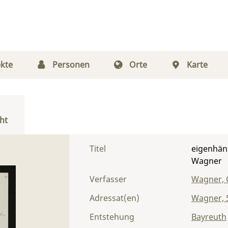
kte
Personen
Orte
Karte
ht
Titel
eigenhän
Wagner
Verfasser
Wagner, 
Adressat(en)
Wagner, S
Entstehung
Bayreuth