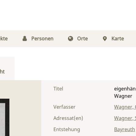
kte
Personen
Orte
Karte
ht
Titel
eigenhän
Wagner
Verfasser
Wagner, 
Adressat(en)
Wagner, S
Entstehung
Bayreuth