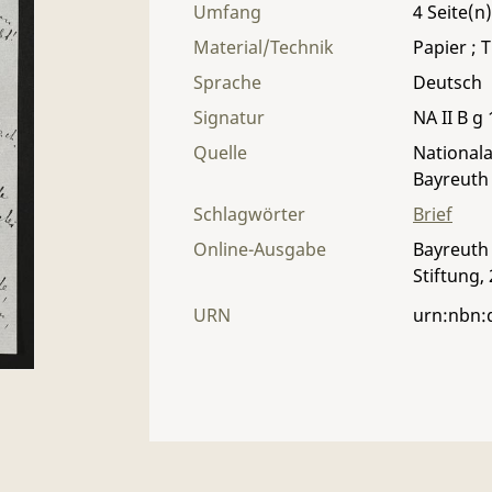
Umfang
4
Material/Technik
Papier ; T
Sprache
Deutsch
Signatur
NA II B g 
Quelle
Nationala
Bayreuth
Schlagwörter
Brief
Online-Ausgabe
Bayreuth 
Stiftung,
URN
urn:nbn: