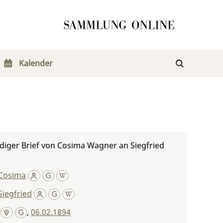
Kalender
diger Brief von Cosima Wagner an Siegfried
Cosima
iegfried
,
06.02.1894