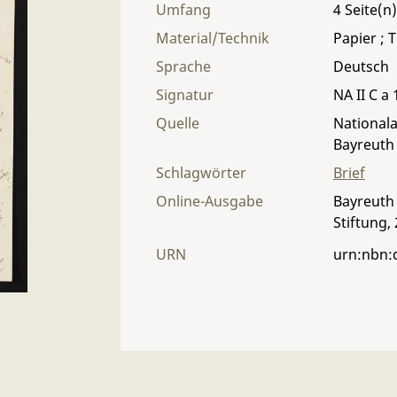
Umfang
4
Material/Technik
Papier ; T
Sprache
Deutsch
Signatur
NA II C a 
Quelle
Nationala
Bayreuth
Schlagwörter
Brief
Online-Ausgabe
Bayreuth 
Stiftung,
URN
urn:nbn: