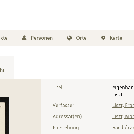
kte
Personen
Orte
Karte
ht
Titel
eigenhänd
Liszt
Verfasser
Liszt, Fra
Adressat(en)
Liszt, Ma
Entstehung
Racibórz