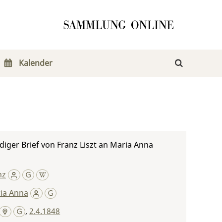
Kalender
iger Brief von Franz Liszt an Maria Anna
nz
ria Anna
,
2.4.1848