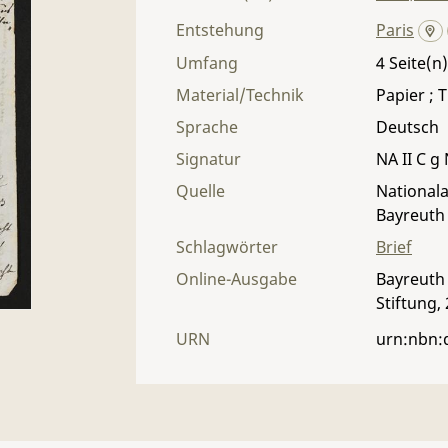
Entstehung
Paris
Umfang
4
Material/Technik
Papier ; T
Sprache
Deutsch
Signatur
NA II C g 
Quelle
Nationala
Bayreuth
Schlagwörter
Brief
Online-Ausgabe
Bayreuth 
Stiftung,
URN
urn:nbn: