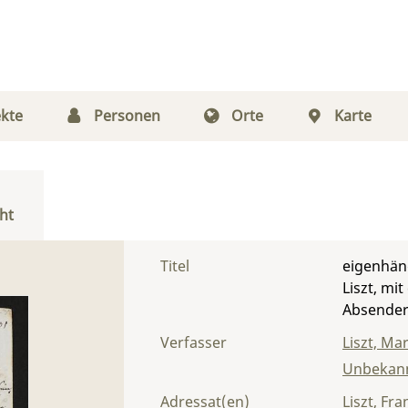
kte
Personen
Orte
Karte
ht
Titel
eigenhänd
Liszt, mi
Absender
Verfasser
Liszt, Ma
Unbekann
Adressat(en)
Liszt, Fra