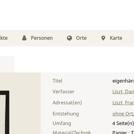
kte
Personen
Orte
Karte
Titel
eigenhänd
Verfasser
Liszt, Dan
Adressat(en)
Liszt, Fra
Entstehung
ohne Ort
Umfang
4
Material/Technik
Papier ; T