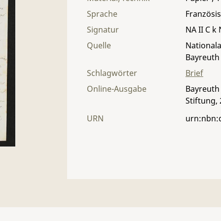
Sprache
Französi
Signatur
NA II C k 
Quelle
Nationala
Bayreuth
Schlagwörter
Brief
Online-Ausgabe
Bayreuth 
Stiftung,
URN
urn:nbn: