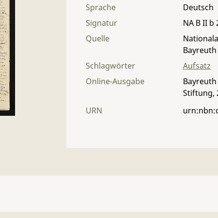
Sprache
Deutsch
Signatur
NA B II b 
Quelle
Nationala
Bayreuth
Schlagwörter
Aufsatz
Online-Ausgabe
Bayreuth 
Stiftung,
URN
urn:nbn: