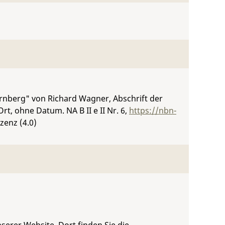
ürnberg" von Richard Wagner, Abschrift der
Ort, ohne Datum.
NA B II e II Nr. 6
,
https://nbn-
zenz (4.0)