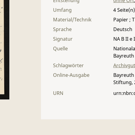
Entstehung
ohne Ort
Umfang
4
Material/Technik
Papier ; T
Sprache
Deutsch
Signatur
NA B II e I
Quelle
Nationala
Bayreuth
Schlagwörter
Archivgu
Online-Ausgabe
Bayreuth 
Stiftung,
URN
urn:nbn: