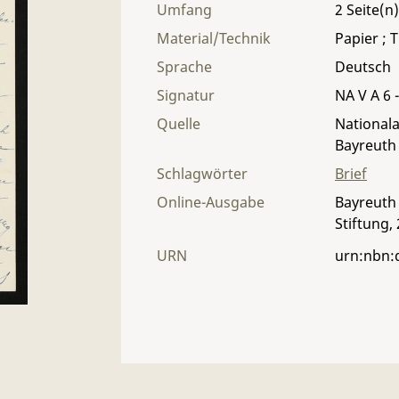
Umfang
2
Material/Technik
Papier ; T
Sprache
Deutsch
Signatur
NA V A 6 -
Quelle
Nationala
Bayreuth
Schlagwörter
Brief
Online-Ausgabe
Bayreuth 
Stiftung,
URN
urn:nbn: