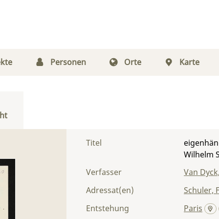
kte
Personen
Orte
Karte
ht
Titel
eigenhänd
Wilhelm 
Verfasser
Van Dyck,
Adressat(en)
Schuler, 
Entstehung
Paris