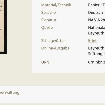
Material/Technik
Papier ; T
Sprache
Deutsch
Signatur
NA V A 28
Quelle
Nationala
Bayreuth
Schlagwörter
Brief
Online-Ausgabe
Bayreuth 
Stiftung,
URN
urn:nbn:
lverwaltung