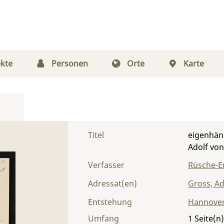
kte
Personen
Orte
Karte
Titel
eigenhänd
Adolf vo
Verfasser
Rüsche-En
Adressat(en)
Gross, Ad
Entstehung
Hannove
Umfang
1