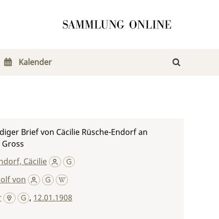
Kalender
iger Brief von Cäcilie Rüsche-Endorf an
n Gross
dorf, Cäcilie
olf von
r
,
12.01.1908