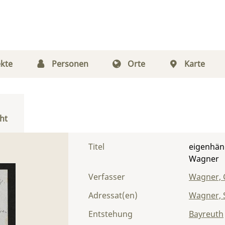
kte
Personen
Orte
Karte
ht
Titel
eigenhän
Wagner
Verfasser
Wagner, 
Adressat(en)
Wagner, S
Entstehung
Bayreuth