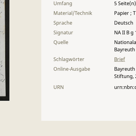
Umfang
5
Material/Technik
Papier ; T
Sprache
Deutsch
Signatur
NA II B g 
Quelle
Nationala
Bayreuth
Schlagwörter
Brief
Online-Ausgabe
Bayreuth 
Stiftung,
URN
urn:nbn: