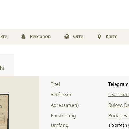
kte
Personen
Orte
Karte
ht
Titel
Telegram
Verfasser
Liszt, Fra
Adressat(en)
Bülow, Da
Entstehung
Budapest
Umfang
1