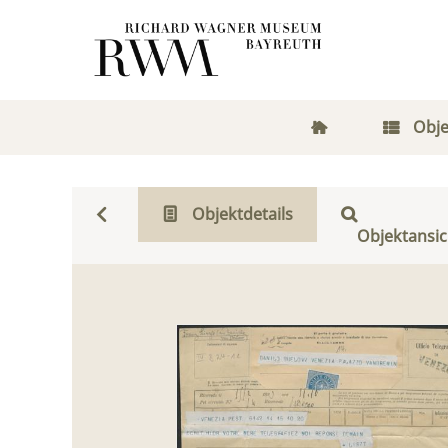
Obje
Objektdetails
Objektansic