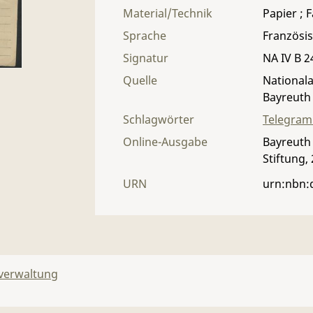
Material/Technik
Papier ; 
Sprache
Französi
Signatur
NA IV B 24
Quelle
Nationala
Bayreuth
Schlagwörter
Telegra
Online-Ausgabe
Bayreuth 
Stiftung,
URN
urn:nbn:
lverwaltung