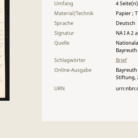
Umfang
4
Material/Technik
Papier ; T
Sprache
Deutsch
Signatur
NA I A 2 a
Quelle
Nationala
Bayreuth
Schlagwörter
Brief
Online-Ausgabe
Bayreuth 
Stiftung,
URN
urn:nbn: