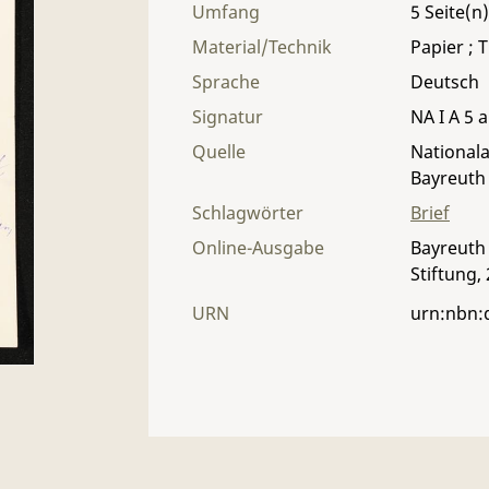
Umfang
5
Material/Technik
Papier ; T
Sprache
Deutsch
Signatur
NA I A 5 a
Quelle
Nationala
Bayreuth
Schlagwörter
Brief
Online-Ausgabe
Bayreuth 
Stiftung,
URN
urn:nbn: