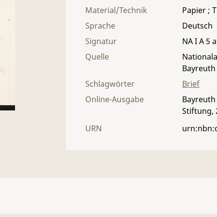
Material/Technik
Papier ; T
Sprache
Deutsch
Signatur
NA I A 5 a
Quelle
Nationala
Bayreuth
Schlagwörter
Brief
Online-Ausgabe
Bayreuth 
Stiftung,
URN
urn:nbn: