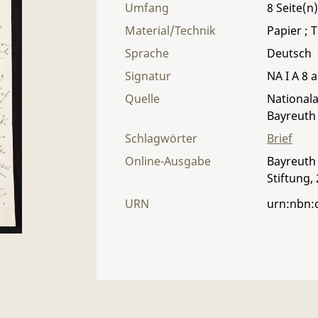
Umfang
8
Material/Technik
Papier ; T
Sprache
Deutsch
Signatur
NA I A 8 a
Quelle
Nationala
Bayreuth
Schlagwörter
Brief
Online-Ausgabe
Bayreuth 
Stiftung,
URN
urn:nbn: