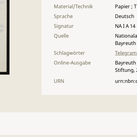
Material/Technik
Papier ; T
Sprache
Deutsch
Signatur
NA I A 14 
Quelle
Nationala
Bayreuth
Schlagwörter
Telegra
Online-Ausgabe
Bayreuth 
Stiftung,
URN
urn:nbn: