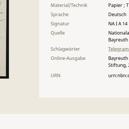
Material/Technik
Papier ; T
Sprache
Deutsch
Signatur
NA I A 14 
Quelle
Nationala
Bayreuth
Schlagwörter
Telegra
Online-Ausgabe
Bayreuth 
Stiftung,
URN
urn:nbn: