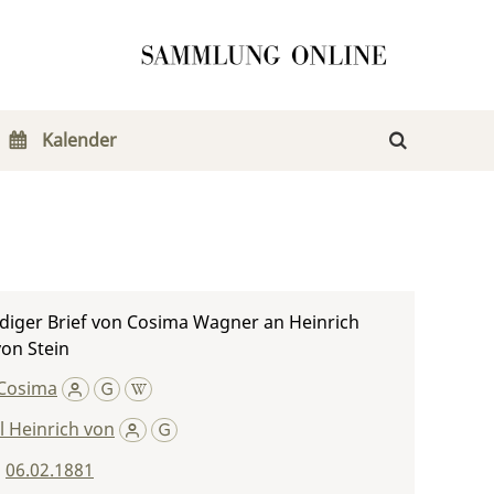
Kalender
diger Brief von Cosima Wagner an Heinrich
von Stein
Cosima
rl Heinrich von
,
06.02.1881