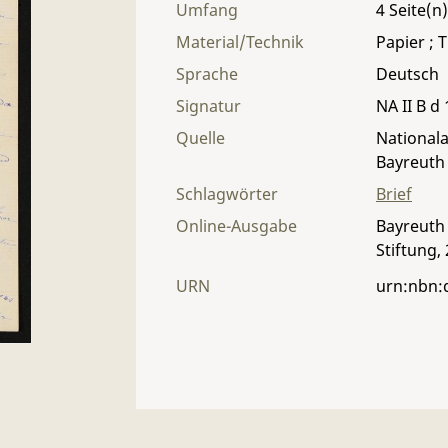
Umfang
4
Material/Technik
Papier ; T
Sprache
Deutsch
Signatur
NA II B d 
Quelle
Nationala
Bayreuth
Schlagwörter
Brief
Online-Ausgabe
Bayreuth 
Stiftung,
URN
urn:nbn: