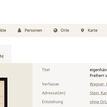
kte
Personen
Orte
Karte
ht
Titel
eigenhän
Freiherr 
Verfasser
Wagner, 
Adressat(en)
Stein, Ka
Entstehung
ohne Ort