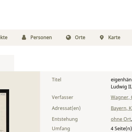
kte
Personen
Orte
Karte
Titel
eigenhän
Ludwig II
Verfasser
Wagner, 
Adressat(en)
Bayern, K
Entstehung
ohne Ort
Umfang
4