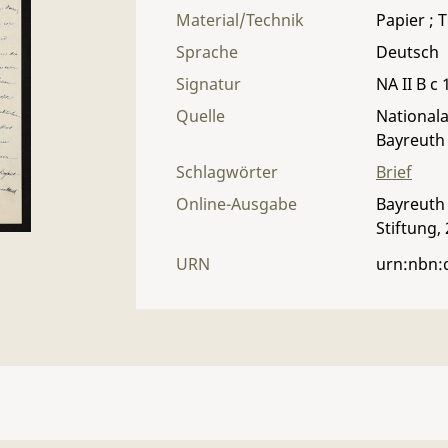
Material/Technik
Papier ; T
Sprache
Deutsch
Signatur
NA II B c 
Quelle
Nationala
Bayreuth
Schlagwörter
Brief
Online-Ausgabe
Bayreuth 
Stiftung,
URN
urn:nbn: