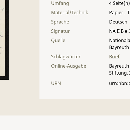
Umfang
4
Material/Technik
Papier ; T
Sprache
Deutsch
Signatur
NA II B e 
Quelle
Nationala
Bayreuth
Schlagwörter
Brief
Online-Ausgabe
Bayreuth 
Stiftung,
URN
urn:nbn: